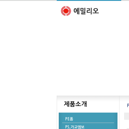
제품소개
PE폼
PS,가교엠보