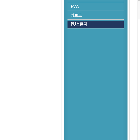
EVA
영보드
PU스폰지