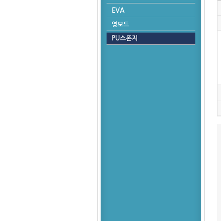
EVA
영보드
PU스폰지