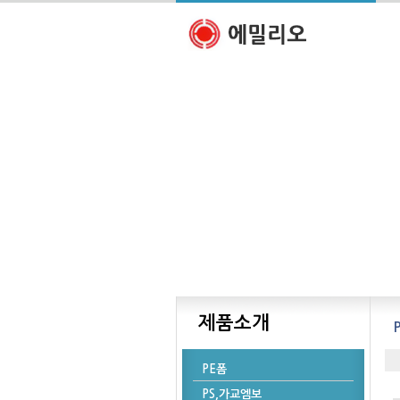
제품소개
PE폼
PS,가교엠보