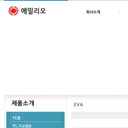
회사소개
제품소개
EVA
PE폼
PS,가교엠보