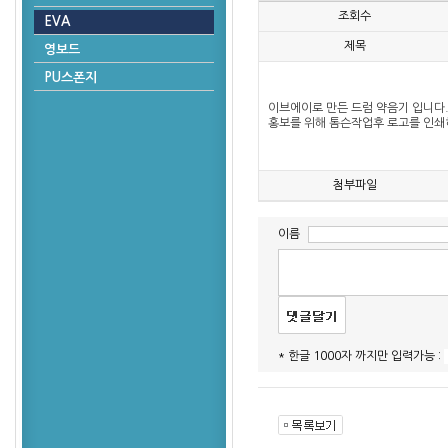
조회수
EVA
제목
영보드
PU스폰지
이브에이로 만든 드럼 약음기 입니다
홍보를 위해 톰슨작업후 로고를 인쇄
첨부파일
이름
* 한글 1000자 까지만 입력가능 :