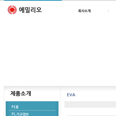
회사소개
제품소개
EVA
PE폼
PS,가교엠보