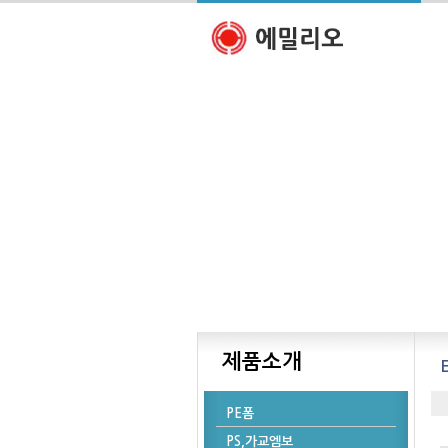
제품소개
PE폼
PS,가교엠보