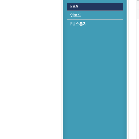
EVA
영보드
PU스폰지