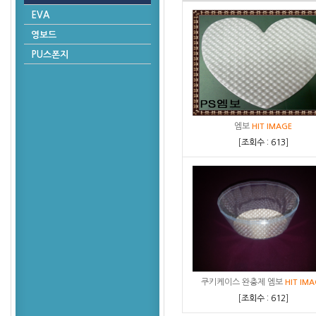
EVA
영보드
PU스폰지
엠보
HIT
IMAGE
[
조회수 : 613
]
쿠키케이스 완충제 엠보
HIT
IMA
[
조회수 : 612
]